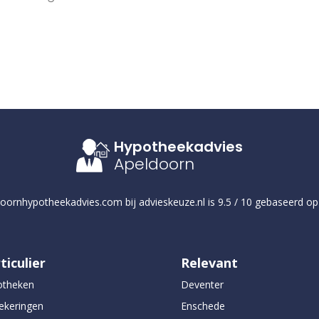
Hypotheekadvies
Apeldoorn
doornhypotheekadvies.com
bij
advieskeuze.nl
is
9.5
/
10
gebaseerd o
ticulier
Relevant
otheken
Deventer
ekeringen
Enschede