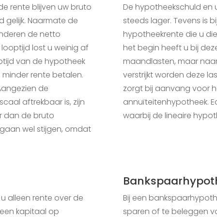
e rente blijven uw bruto
De hypotheekschuld en 
 gelijk. Naarmate de
steeds lager. Tevens is b
anderen de netto
hypotheekrente die u die
ooptijd lost u weinig af
het begin heeft u bij de
ptijd van de hypotheek
maandlasten, maar naar
n minder rente betalen.
verstrijkt worden deze la
Aangezien de
zorgt bij aanvang voor
caal aftrekbaar is, zijn
annuïteitenhypotheek. Echt
r dan de bruto
waarbij de lineaire hypot
gaan wel stijgen, omdat
Bankspaarhypot
 u alleen rente over de
Bij een bankspaarhypoth
een kapitaal op
sparen of te beleggen vo