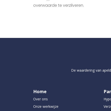
overwaarde te verzilveren.
De waardering van
apel
Home
Par
Over ons
Hyp
Onze werkwijze
Verz