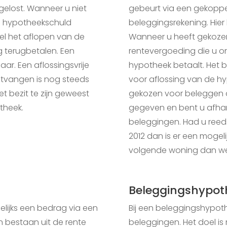
elost. Wanneer u niet
gebeurt via een gekopp
 de hypotheekschuld
beleggingsrekening. Hier
wel het aflopen van de
Wanneer u heeft gekozen
ng terugbetalen. Een
rentevergoeding die u on
aar. Een aflossingsvrije
hypotheek betaalt. Het 
ntvangen is nog steeds
voor aflossing van de hy
het bezit te zijn geweest
gekozen voor beleggen 
theek.
gegeven en bent u afhan
beleggingen. Had u reed
2012 dan is er een moge
volgende woning dan wel
Beleggingshypot
lijks een bedrag via een
Bij een beleggingshypo
n bestaan uit de rente
beleggingen. Het doel i