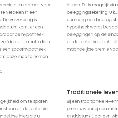
remie die u betaalt voor
lossen. Dit is mogelijk v
 te verdelen in een
beleggingsrekening. U k
. De verzekering is
eenmalig een bedrag stor
nddatum komt er een
hypotheek wordt bepaal
ardoor de hypotheek
beleggingen op de eind
zelfde als de rente die u
uit de rente die u betaa
ds een spaarhypotheek
maandelijkse premie voo
id om deze mee te nemen
.
Traditionele lev
gelijkheid om te sparen
Bij een traditionele lev
bestaan uit de rente die
premie, waarbij een mi
elijkse inleg die u
einddatum. Door een win