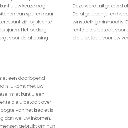
s kunt u uw keuze nog
Deze wordt uitgekeerd al
switchen van sparen naar
De afgelopen jaren hebb
ressant zijn bij slechte
winstdeling minimaal is.
eursjaren. Het bedrag
rente die u betaalt voor
rgt voor de aflossing
die u betaalt voor uw ver
n met een doorlopend
d is. U komt met uw
eze limiet kunt u een
nte die u betaalt over
oogte van het krediet is
ng dan wel uw inkomen.
 mensen gebruikt om hun