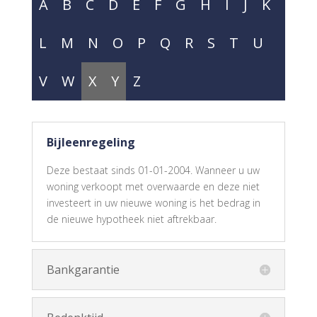
A
B
C
D
E
F
G
H
I
J
K
L
M
N
O
P
Q
R
S
T
U
V
W
X
Y
Z
Bijleenregeling
Deze bestaat sinds 01-01-2004. Wanneer u uw
woning verkoopt met overwaarde en deze niet
investeert in uw nieuwe woning is het bedrag in
de nieuwe hypotheek niet aftrekbaar.
Bankgarantie