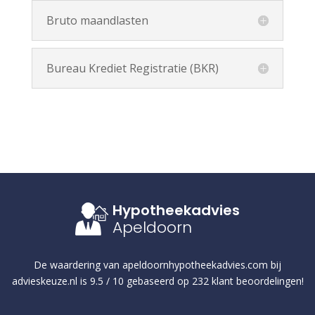
Bruto maandlasten
Bureau Krediet Registratie (BKR)
Hypotheekadvies
Apeldoorn
De waardering van
apeldoornhypotheekadvies.com
bij
advieskeuze.nl
is
9.5
/
10
gebaseerd op
232
klant beoordelingen!