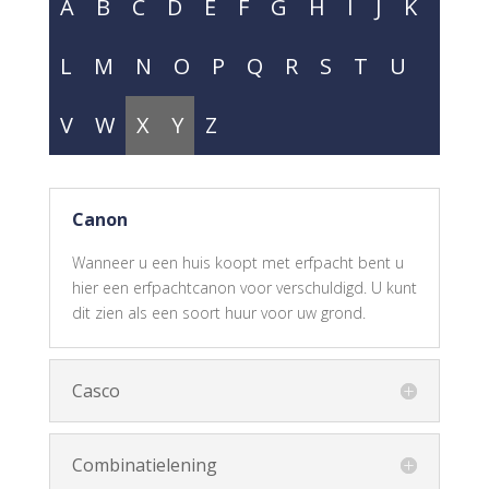
A
B
C
D
E
F
G
H
I
J
K
L
M
N
O
P
Q
R
S
T
U
V
W
X
Y
Z
Canon
Wanneer u een huis koopt met erfpacht bent u
hier een erfpachtcanon voor verschuldigd. U kunt
dit zien als een soort huur voor uw grond.
Casco
Combinatielening